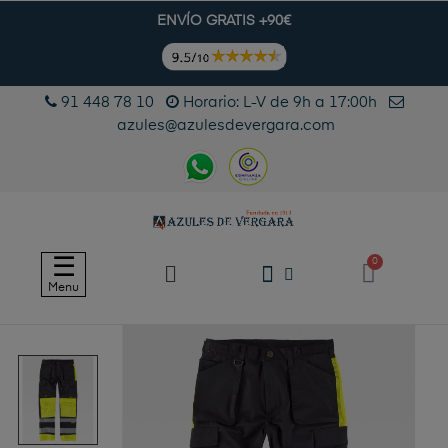
ENVÍO GRATIS +90€
91 448 78 10
Horario: L-V de 9h a 17:00h
azules@azulesdevergara.com
Navegación
☰
de
Menu
palanca