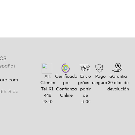
OS
España)
Att.
Certificada
Envío
Pago
Garantía
gara.com
Cliente:
por
grátis a
seguro
30 días de
Tel.
91
Confianza
partir
devolución
45h. S de
448
Online
de
7810
150€