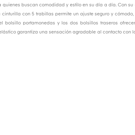
 quienes buscan comodidad y estilo en su día a día. Con su cor
a cinturilla con 5 trabillas permite un ajuste seguro y cómod
s, el bolsillo portamonedas y los dos bolsillos traseros ofr
elástico garantiza una sensación agradable al contacto con la 