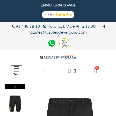
ENVÍO GRATIS +90€
91 448 78 10
Horario: L-V de 9h a 17:00h
azules@azulesdevergara.com
Navegación
☰
de
Menu
palanca