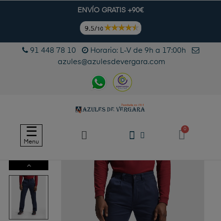
ENVÍO GRATIS +90€
91 448 78 10
Horario: L-V de 9h a 17:00h
azules@azulesdevergara.com
Navegación
☰
de
Menu
palanca