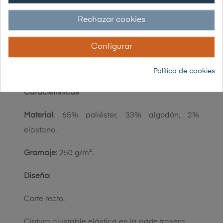
compuesto por 65% poliéster, 33% algodón y 2%
Rechazar cookies
elastano garantiza una sensación agradable al
contacto con la piel, siendo ligero y transpirable.
Configurar
Y no olvidemos que es fácil de cuidar y
resistente.
Política de cookies
Características
Material
: 65% poliéster, 33% algodón, 2%
elastano.
Gramaje
: 250 g/m².
Diseño
:
Corte recto.
Cintura ajustable elástica en la parte trasera.