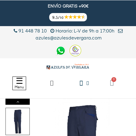
ENVÍO GRATIS +90€
91 448 78 10
Horario: L-V de 9h a 17:00h
azules@azulesdevergara.com
Navegación
☰
de
Menu
palanca