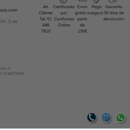
Att.
Certificada
Envío
Pago
Garantía
gara.com
Cliente:
por
grátis a
seguro
30 días de
Tel.
91
Confianza
partir
devolución
45h. S de
448
Online
de
7810
150€
rdán 4
9971 B/28279842