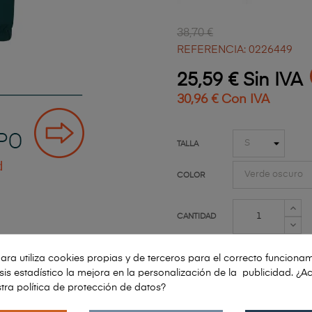
38,70 €
REFERENCIA: 0226449
25,59 € Sin IVA
30,96 € Con IVA
TALLA
COLOR
CANTIDAD
ara utiliza cookies propias y de terceros para el correcto funcionam
lisis estadístico la mejora en la personalización de la publicidad. ¿A
AÑADIR AL CARRIT
tra política de protección de datos?
ENVÍO:
5 A 7 DÍ