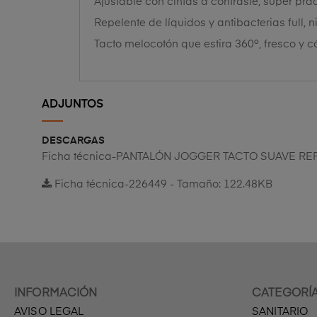
Ajustable con cintas a contraste, súper prá
Repelente de líquidos y antibacterias full,
Tacto melocotón que estira 360º, fresco y 
ADJUNTOS
DESCARGAS
Ficha técnica-PANTALÓN JOGGER TACTO SUAVE RE
Ficha técnica-226449 - Tamaño: 122.48KB
INFORMACIÓN
CATEGORÍ
AVISO LEGAL
SANITARIO