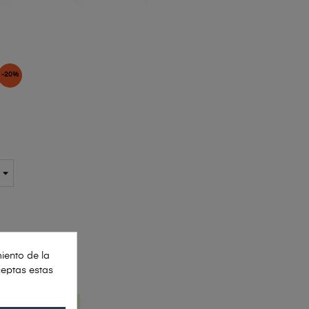
-20%
iento de la
ceptas estas
O
AS HÁBILES