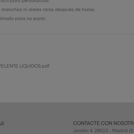
ctico para personalizar.
 ni manchas ni olores raros después de horas.
cómodo para no parar.
PELENTE LIQUIDOS.pdf
CONTACTE CON NOSOTR
AS
Jordán 4, 28010 - Madrid (