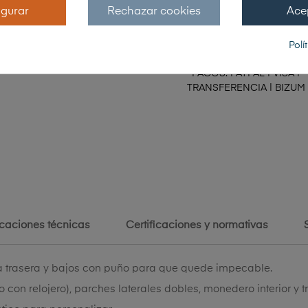
igurar
Rechazar cookies
Ace
Polí
PAGOS: PAYPAL | VISA |
TRANSFERENCIA | BIZUM
icaciones técnicas
Certificaciones y normativas
oma trasera y bajos con puño para que quede impecable.
o con relojero), parches laterales dobles, monedero interior y t