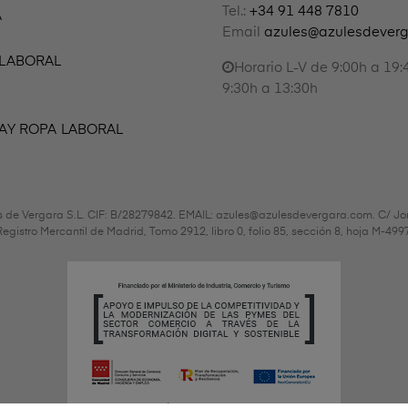
Tel.:
+34 91 448 7810
A
Email
azules@azulesdever
 LABORAL
Horario L-V de 9:00h a 19:
9:30h a 13:30h
AY ROPA LABORAL
s de Vergara S.L. CIF: B/28279842. EMAIL: azules@azulesdevergara.com. C/ Jo
l Registro Mercantil de Madrid, Tomo 2912, libro 0, folio 85, sección 8, hoja M-4