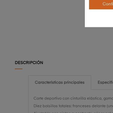
Conf
DESCRIPCIÓN
Características principales
Especif
Corte deportivo con cinturilla elástica, g
Diez bolsillos totales: franceses delante (un