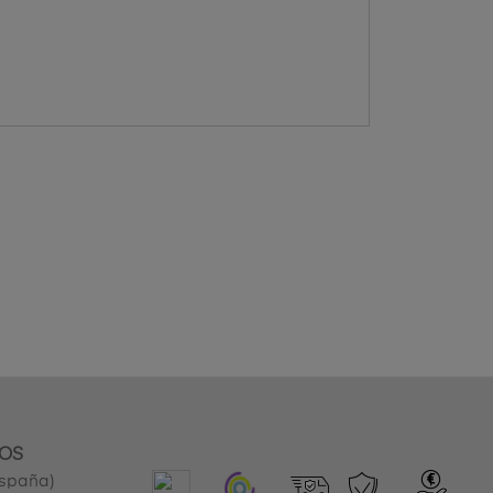
OS
España)