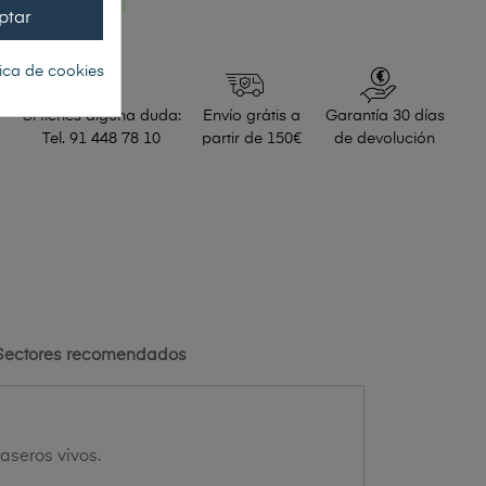
ptar
tica de cookies
Si tienes alguna duda:
Envío grátis a
Garantía 30 días
Tel. 91 448 78 10
partir de 150€
de devolución
Sectores recomendados
raseros vivos.