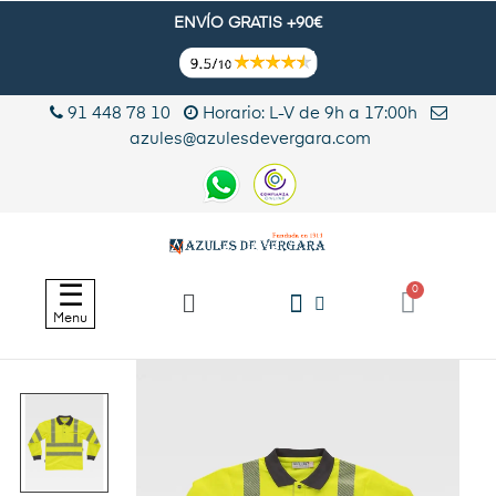
ENVÍO GRATIS +90€
91 448 78 10
Horario: L-V de 9h a 17:00h
azules@azulesdevergara.com
Navegación
☰
de
Menu
palanca