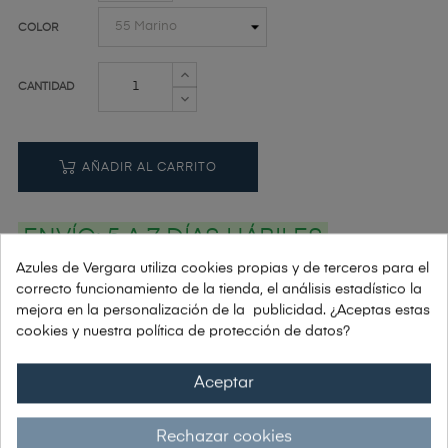
COLOR
CANTIDAD
AÑADIR AL CARRITO
ENVÍO:
5 A 7 DÍAS HÁBILES
Azules de Vergara utiliza cookies propias y de terceros para el
correcto funcionamiento de la tienda, el análisis estadístico la
mejora en la personalización de la publicidad. ¿Aceptas estas
PAGOS: PAYPAL | VISA | TRANSFERENCIA | BIZUM
cookies y nuestra política de protección de datos?
Si tienes alguna duda: Tel. 91 448 78 10
Aceptar
Rechazar cookies
Envío grátis a partir de 150€