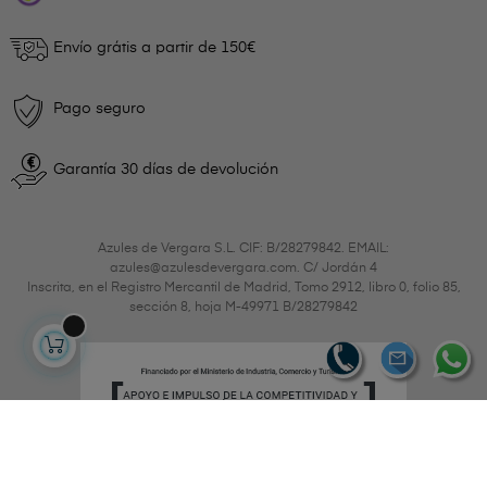
Envío grátis a partir de 150€
Pago seguro
Garantía 30 días de devolución
Azules de Vergara S.L. CIF: B/28279842. EMAIL:
azules@azulesdevergara.com. C/ Jordán 4
Inscrita, en el Registro Mercantil de Madrid, Tomo 2912, libro 0, folio 85,
sección 8, hoja M-49971 B/28279842