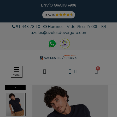
ENVÍO GRATIS +90€
91 448 78 10
Horario: L-V de 9h a 17:00h
azules@azulesdevergara.com
Navegación
☰
de
Menu
palanca