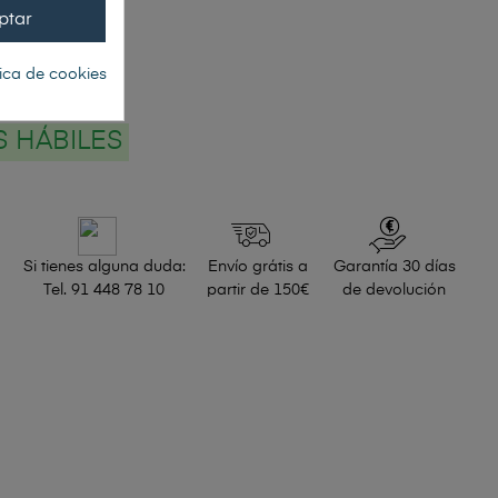
ptar
tica de cookies
O
AS HÁBILES
Si tienes alguna duda:
Envío grátis a
Garantía 30 días
Tel. 91 448 78 10
partir de 150€
de devolución