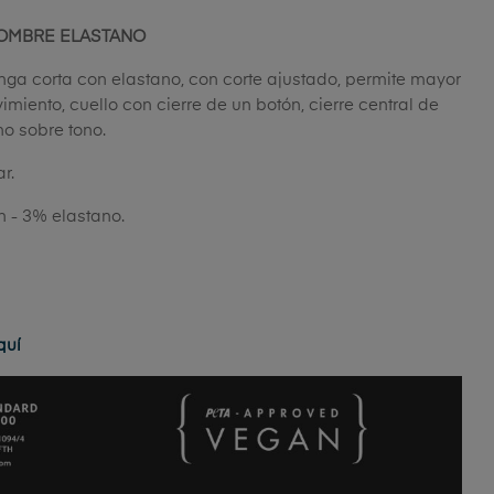
OMBRE ELASTANO
 corta con elastano, con corte ajustado, permite mayor
iento, cuello con cierre de un botón, cierre central de
no sobre tono.
r.
 - 3% elastano.
quí