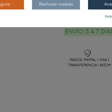
igurar
Rechazar cookies
Ace
Polí
AÑADIR AL CARRIT
ENVÍO:
5 A 7 DÍ
PAGOS: PAYPAL | VISA |
TRANSFERENCIA | BIZUM