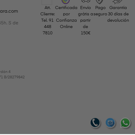
Att.
Certificada
Envío
Pago
Garantía
gara.com
Cliente:
por
grátis a
seguro
30 días de
Tel.
91
Confianza
partir
devolución
45h. S de
448
Online
de
7810
150€
rdán 4
9971 B/28279842