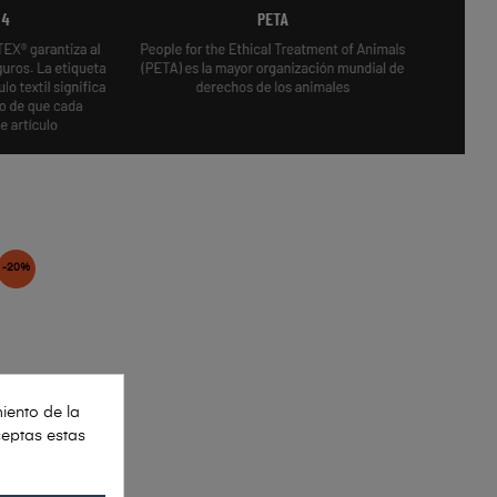
-20%
iento de la
ceptas estas