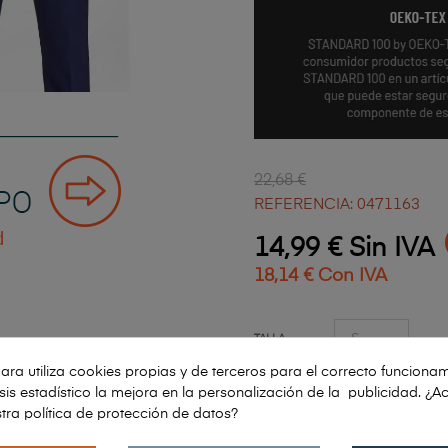
22,68 €
REFERENCIA: 0471163
14,99 € Sin IVA
18,14 € Con IVA
TALLA
ara utiliza cookies propias y de terceros para el correcto funcionam
COLOR
lisis estadístico la mejora en la personalización de la publicidad. ¿A
tra política de protección de datos?
CANTIDAD