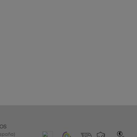
OS
España)