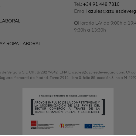
Tel.:
+34 91 448 7810
A
Email
azules@azulesdever
 LABORAL
Horario L-V de 9:00h a 19:
9:30h a 13:30h
AY ROPA LABORAL
s de Vergara S.L. CIF: B/28279842. EMAIL: azules@azulesdevergara.com. C/ Jo
l Registro Mercantil de Madrid, Tomo 2912, libro 0, folio 85, sección 8, hoja M-4