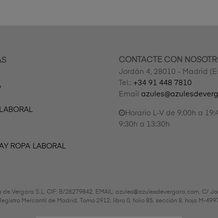
CONTACTE CON NOSOTR
AS
Jordán 4, 28010 - Madrid (
Tel.:
+34 91 448 7810
A
Email
azules@azulesdever
 LABORAL
Horario L-V de 9:00h a 19:
9:30h a 13:30h
AY ROPA LABORAL
s de Vergara S.L. CIF: B/28279842. EMAIL: azules@azulesdevergara.com. C/ Jo
l Registro Mercantil de Madrid, Tomo 2912, libro 0, folio 85, sección 8, hoja M-4