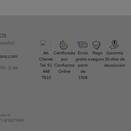
OS
España)
Att.
Certificada
Envío
Pago
Garantía
gara.com
Cliente:
por
grátis a
seguro
30 días de
Tel.
91
Confianza
partir
devolución
45h. S de
448
Online
de
7810
150€
rdán 4
9971 B/28279842