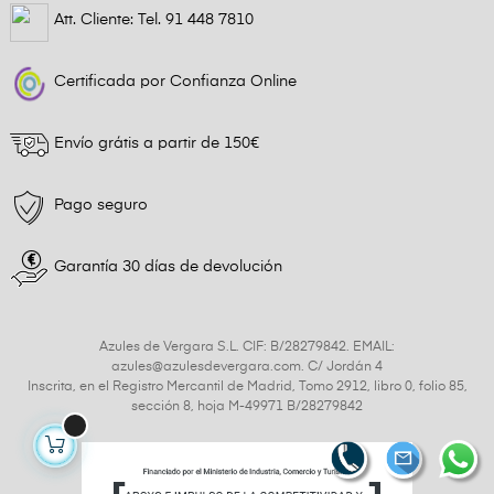
Att. Cliente: Tel.
91 448 7810
Certificada por Confianza Online
Envío grátis a partir de 150€
Pago seguro
Garantía 30 días de devolución
Azules de Vergara S.L. CIF: B/28279842. EMAIL:
azules@azulesdevergara.com. C/ Jordán 4
Inscrita, en el Registro Mercantil de Madrid, Tomo 2912, libro 0, folio 85,
sección 8, hoja M-49971 B/28279842