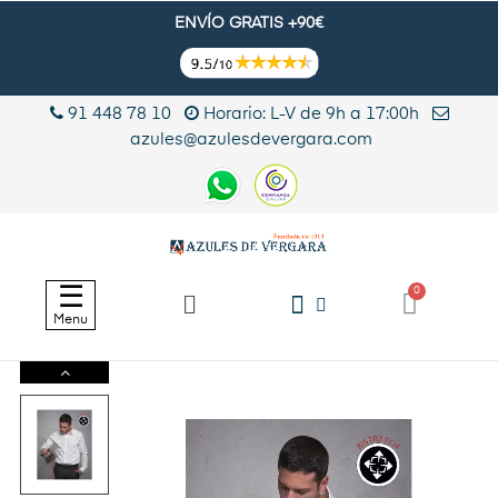
ENVÍO GRATIS +90€
91 448 78 10
Horario: L-V de 9h a 17:00h
azules@azulesdevergara.com
Navegación
☰
de
Menu
palanca