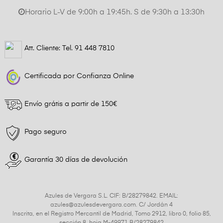
Horario L-V de 9:00h a 19:45h. S de 9:30h a 13:30h
Att. Cliente: Tel.
91 448 7810
Certificada por Confianza Online
Envío grátis a partir de 150€
Pago seguro
Garantía 30 días de devolución
Azules de Vergara S.L. CIF: B/28279842. EMAIL:
azules@azulesdevergara.com. C/ Jordán 4
Inscrita, en el Registro Mercantil de Madrid, Tomo 2912, libro 0, folio 85,
sección 8, hoja M-49971 B/28279842