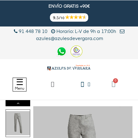
ENVÍO GRATIS +90€
91 448 78 10
Horario: L-V de 9h a 17:00h
azules@azulesdevergara.com
Navegación
☰
de
Menu
palanca