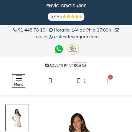
ENVÍO GRATIS +90€
91 448 78 10
Horario: L-V de 9h a 17:00h
azules@azulesdevergara.com
Navegación
☰
de
Menu
palanca