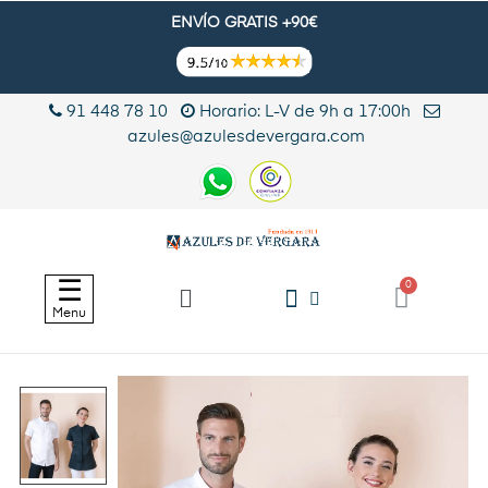
ENVÍO GRATIS +90€
91 448 78 10
Horario: L-V de 9h a 17:00h
azules@azulesdevergara.com
Navegación
☰
de
Menu
palanca