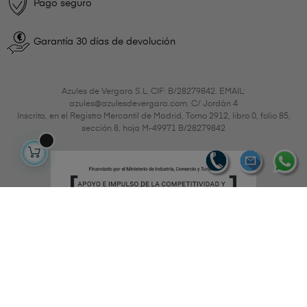
Pago seguro
Garantía 30 días de devolución
Azules de Vergara S.L. CIF: B/28279842. EMAIL:
azules@azulesdevergara.com. C/ Jordán 4
Inscrita, en el Registro Mercantil de Madrid, Tomo 2912, libro 0, folio 85,
sección 8, hoja M-49971 B/28279842