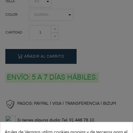
TALLA
COLOR
CANTIDAD
AÑADIR AL CARRITO
ENVÍO:
5 A 7 DÍAS HÁBILES.
PAGOS: PAYPAL | VISA | TRANSFERENCIA | BIZUM
Si tienes alguna duda: Tel. 91 448 78 10
Azules de Vergara utiliza cookies propias y de terceros para el