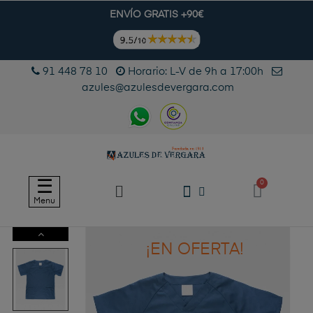
ENVÍO GRATIS +90€
91 448 78 10
Horario: L-V de 9h a 17:00h
azules@azulesdevergara.com
Navegación
☰
de
Menu
palanca
¡EN OFERTA!