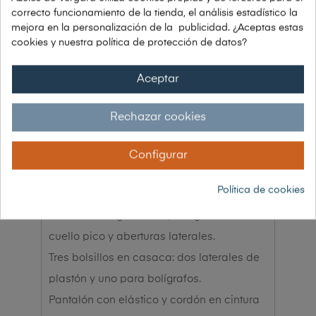
Envío grátis a partir de 150€
correcto funcionamiento de la tienda, el análisis estadístico la
mejora en la personalización de la publicidad. ¿Aceptas estas
cookies y nuestra política de protección de datos?
Garantía 30 días de devolución
Aceptar
Rechazar cookies
DESCRIPCIÓN
Configurar
Características principales
Política de cookies
Casaca manga corta tipo raglán con
cuello pico y aberturas laterales.
Tres bolsillos en casaca: dos laterales de
plastón y uno para bolígrafos.
Pantalón con elástico y cordón en cintura