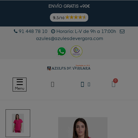
ENVÍO GRATIS +90€
91 448 78 10
Horario: L-V de 9h a 17:00h
azules@azulesdevergara.com
Navegación
☰
de
Menu
palanca