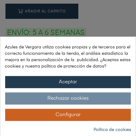
AÑADIR AL CARRITO
ENVÍO:
5 A 6 SEMANAS
Azules de Vergara utiliza cookies propias y de terceros para el
correcto funcionamiento de la tienda, el análisis estadístico la
PAGOS: PAYPAL | VISA | TRANSFERENCIA | BIZUM
mejora en la personalización de la publicidad. ¿Aceptas estas
cookies y nuestra política de protección de datos?
Si tienes alguna duda: Tel. 91 448 78 10
Aceptar
Envío grátis a partir de 150€
Rechazar cookies
Garantía 30 días de devolución
Configurar
Política de cookies