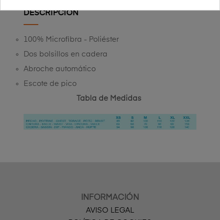
DESCRIPCIÓN
100% Microfibra - Poliéster
Dos bolsillos en cadera
Abroche automático
Escote de pico
Tabla de Medidas
INFORMACIÓN
AVISO LEGAL