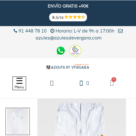
ENVÍO GRATIS +90€
91 448 78 10
Horario: L-V de 9h a 17:00h
azules@azulesdevergara.com
Navegación
☰
de
Menu
palanca