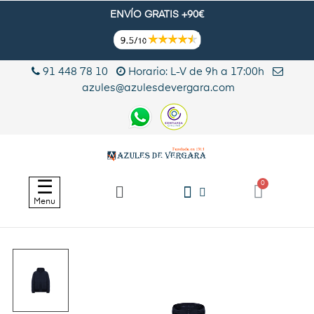
ENVÍO GRATIS +90€
91 448 78 10
Horario: L-V de 9h a 17:00h
azules@azulesdevergara.com
Navegación
☰
de
Menu
palanca