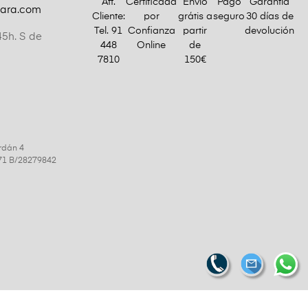
Att.
Certificada
Envío
Pago
Garantía
gara.com
Cliente:
por
grátis a
seguro
30 días de
Tel.
91
Confianza
partir
devolución
45h. S de
448
Online
de
7810
150€
rdán 4
9971 B/28279842