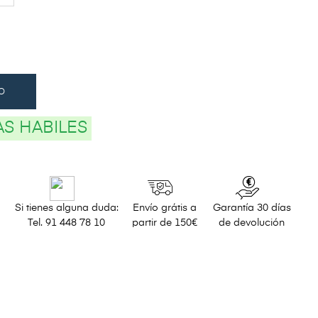
O
ÍAS HABILES
Si tienes alguna duda:
Envío grátis a
Garantía 30 días
Tel. 91 448 78 10
partir de 150€
de devolución