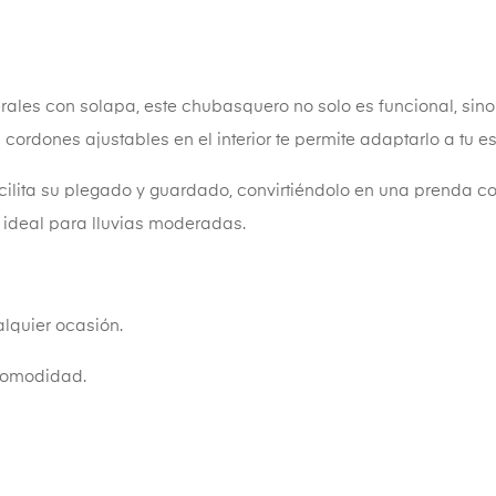
terales con solapa, este chubasquero no solo es funcional, sin
ordones ajustables en el interior te permite adaptarlo a tu es
acilita su plegado y guardado, convirtiéndolo en una prenda com
a, ideal para lluvias moderadas.
alquier ocasión.
 comodidad.