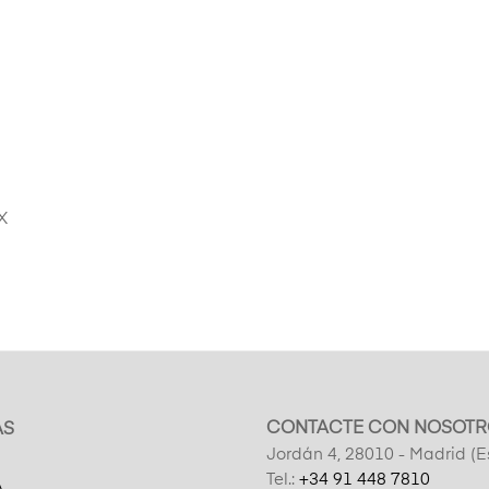
X
CONTACTE CON NOSOTR
AS
Jordán 4, 28010 - Madrid (
Tel.:
+34 91 448 7810
A