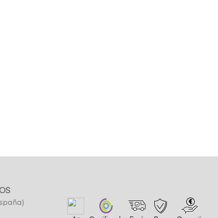
OS
España)