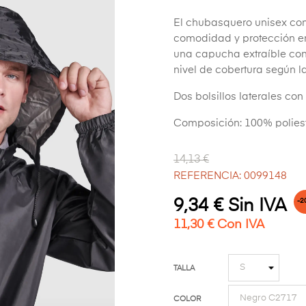
El chubasquero unisex com
comodidad y protección en
una capucha extraíble con 
nivel de cobertura según l
Dos bolsillos laterales con
Composición: 100% poliest
14,13 €
REFERENCIA: 0099148
9,34 € Sin IVA
-2
11,30 € Con IVA
TALLA
COLOR