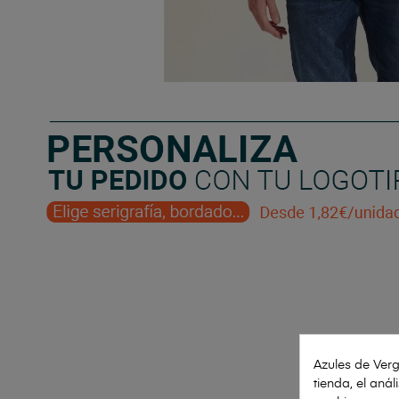
Azules de Verg
tienda, el aná