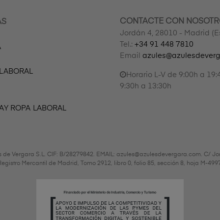
CONTACTE CON NOSOTR
AS
Jordán 4, 28010 - Madrid (
Tel.:
+34 91 448 7810
A
Email
azules@azulesdever
 LABORAL
Horario L-V de 9:00h a 19:
9:30h a 13:30h
AY ROPA LABORAL
s de Vergara S.L. CIF: B/28279842. EMAIL: azules@azulesdevergara.com. C/ Jo
l Registro Mercantil de Madrid, Tomo 2912, libro 0, folio 85, sección 8, hoja M-4