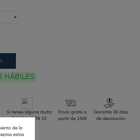
O
AS HÁBILES
Si tienes alguna duda:
Envío grátis a
Garantía 30 días
Tel. 91 448 78 10
partir de 150€
de devolución
iento de la
ceptas estas