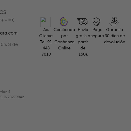
OS
España)
Att.
Certificada
Envío
Pago
Garantía
gara.com
Cliente:
por
grátis a
seguro
30 días de
Tel.
91
Confianza
partir
devolución
45h. S de
448
Online
de
7810
150€
rdán 4
9971 B/28279842