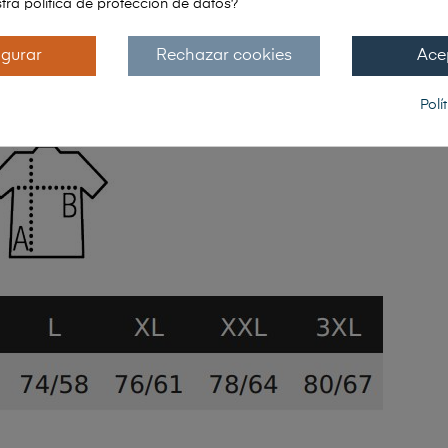
tra política de protección de datos?
igurar
Rechazar cookies
Ace
Polí