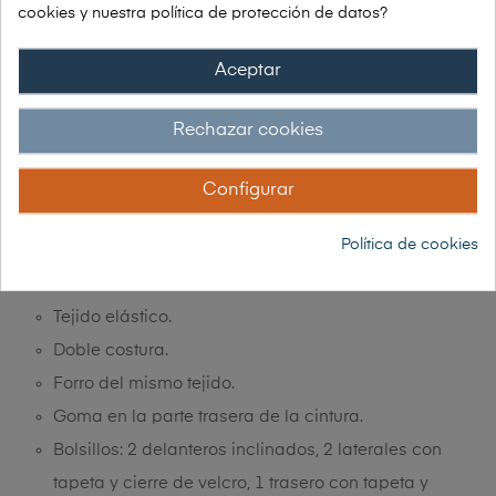
Si tienes alguna duda: Tel. 91 448 78 10
cookies y nuestra política de protección de datos?
Aceptar
Envío grátis a partir de 150€
Rechazar cookies
Garantía 30 días de devolución
Configurar
Política de cookies
DESCRIPCIÓN
Tejido elástico.
Doble costura.
Forro del mismo tejido.
Goma en la parte trasera de la cintura.
Bolsillos: 2 delanteros inclinados, 2 laterales con
tapeta y cierre de velcro, 1 trasero con tapeta y