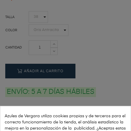
TALLA
COLOR
CANTIDAD
AÑADIR AL CARRITO
ENVÍO:
5 A 7 DÍAS HÁBILES
Azules de Vergara utiliza cookies propias y de terceros para el
PAGOS: PAYPAL | VISA | TRANSFERENCIA | BIZUM
correcto funcionamiento de la tienda, el análisis estadístico la
mejora en la personalización de la publicidad. ¿Aceptas estas