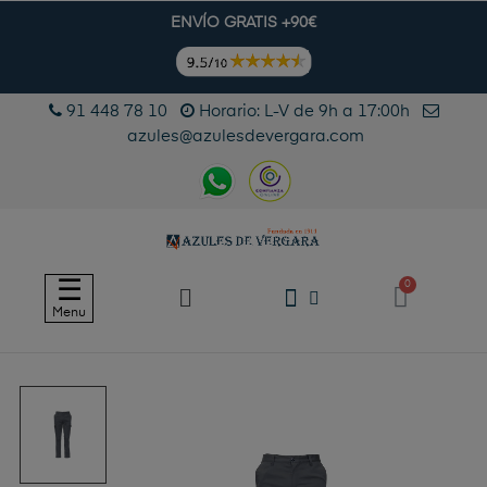
ENVÍO GRATIS +90€
91 448 78 10
Horario: L-V de 9h a 17:00h
azules@azulesdevergara.com
Navegación
☰
de
Menu
palanca