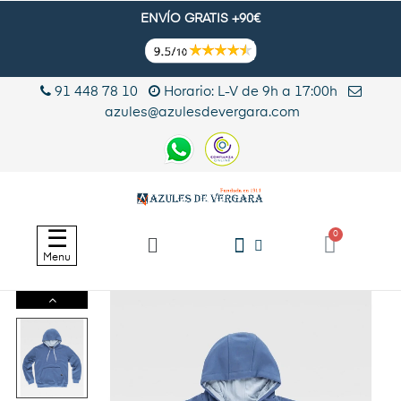
ENVÍO GRATIS +90€
91 448 78 10
Horario: L-V de 9h a 17:00h
azules@azulesdevergara.com
Navegación
☰
de
Menu
palanca