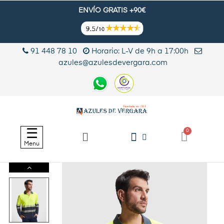
ENVÍO GRATIS +90€
91 448 78 10
Horario: L-V de 9h a 17:00h
azules@azulesdevergara.com
Navegación
☰
de
Menu
palanca