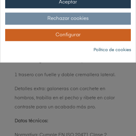
Aceptar
para brillar con luz directa.
Rechazar cookies
Bolsillos a tope:
1 en el pecho tipo plastón con corchete.
Configurar
1 en pecho con cremallera.
Política de cookies
2 laterales grandes con fuelle y corchete.
1 trasero con fuelle y doble cremallera lateral.
Detalles extra: galoneras con corchete en
hombros, trabilla en el pecho y ribete en color
contraste para un acabado más pro.
Datos técnicos:
Normativa: Cumple EN ISO 20471 Clase 2