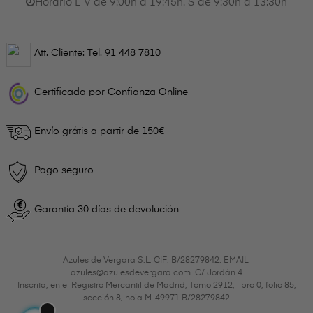
Horario L-V de 9:00h a 19:45h. S de 9:30h a 13:30h
Att. Cliente: Tel.
91 448 7810
Certificada por Confianza Online
Envío grátis a partir de 150€
Pago seguro
Garantía 30 días de devolución
Azules de Vergara S.L. CIF: B/28279842. EMAIL:
azules@azulesdevergara.com. C/ Jordán 4
Inscrita, en el Registro Mercantil de Madrid, Tomo 2912, libro 0, folio 85,
sección 8, hoja M-49971 B/28279842