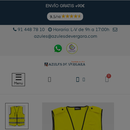
ENVÍO GRATIS +90€
91 448 78 10
Horario: L-V de 9h a 17:00h
azules@azulesdevergara.com
Navegación
☰
de
Menu
palanca