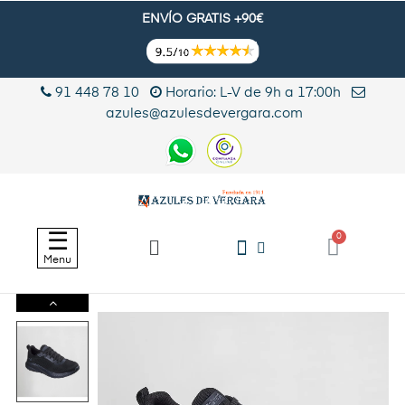
ENVÍO GRATIS +90€
91 448 78 10
Horario: L-V de 9h a 17:00h
azules@azulesdevergara.com
Navegación
☰
de
Menu
palanca