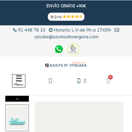
ENVÍO GRATIS +90€
91 448 78 10
Horario: L-V de 9h a 17:00h
azules@azulesdevergara.com
Navegación
☰
de
Menu
palanca