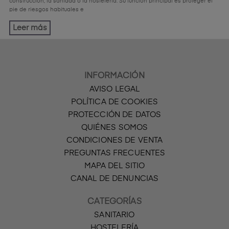
construcción, la sanidad o la hostelería. Su función principal es proteger el
pie de riesgos habituales e
Leer más
INFORMACIÓN
AVISO LEGAL
POLÍTICA DE COOKIES
PROTECCIÓN DE DATOS
QUIÉNES SOMOS
CONDICIONES DE VENTA
PREGUNTAS FRECUENTES
MAPA DEL SITIO
CANAL DE DENUNCIAS
CATEGORÍAS
SANITARIO
HOSTELERÍA