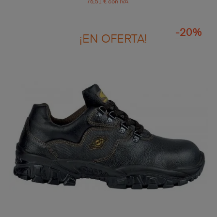
76,51 € con IVA
-20%
¡EN OFERTA!