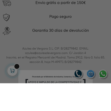
Envío grátis a partir de 150€
Pago seguro
Garantía 30 días de devolución
Azules de Vergara S.L. CIF: B/28279842. EMAIL:
azules@azulesdevergara.com. C/ Jordán 4
Inscrita, en el Registro Mercantil de Madrid, Tomo 2912, libro 0, folio 85,
sección 8, hoja M-49971 B/28279842