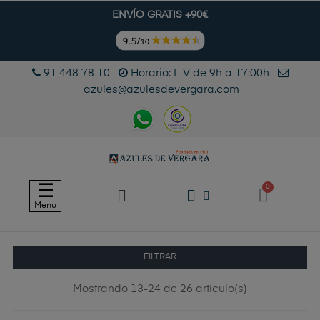
ENVÍO GRATIS +90€
91 448 78 10
Horario: L-V de 9h a 17:00h
azules@azulesdevergara.com
Navegación
☰
de
Menu
palanca
FILTRAR
Mostrando 13-24 de 26 artículo(s)