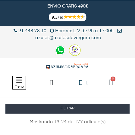
ENVÍO GRATIS +90€
91 448 78 10
Horario: L-V de 9h a 17:00h
azules@azulesdevergara.com
Navegación
☰
de
Menu
palanca
FILTRAR
Mostrando 13-24 de 177 artículo(s)