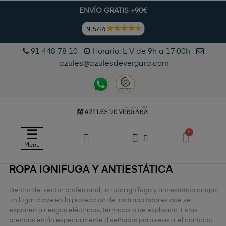
ENVÍO GRATIS +90€
91 448 78 10
Horario: L-V de 9h a 17:00h
azules@azulesdevergara.com
Navegación
☰
de
Menu
palanca
ROPA IGNIFUGA Y ANTIESTÁTICA
Dentro del sector profesional, la ropa ignífuga y antiestática ocupa
un lugar clave en la protección de los trabajadores que se
exponen a riesgos eléctricos, térmicos o de explosión. Estas
prendas están especialmente diseñadas para resistir el contacto