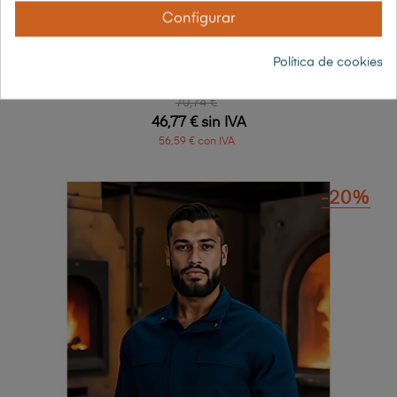
Configurar
Política de cookies
PANTALON IGNIFUGO ANTIESTATICO
70,74 €
46,77 € sin IVA
56,59 € con IVA
-20%