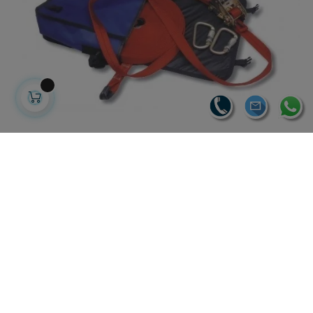
LINEA DE VIDA TRANSPORTABLE
131,14 €
86,70 € sin IVA
104,91 € con IVA
-20%