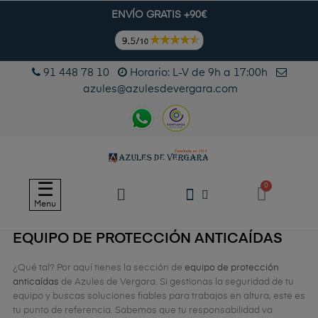
ENVÍO GRATIS +90€
91 448 78 10
Horario: L-V de 9h a 17:00h
azules@azulesdevergara.com
Navegación
☰
de
Menu
palanca
EQUIPO DE PROTECCIÓN ANTICAÍDAS
¿Qué tal? Por aquí tienes la sección de
equipo de protección
anticaídas
de Azules de Vergara. Si gestionas la seguridad de tu
equipo y buscas soluciones fiables para trabajos en altura, este es
tu punto de referencia. Sabemos que tu responsabilidad va