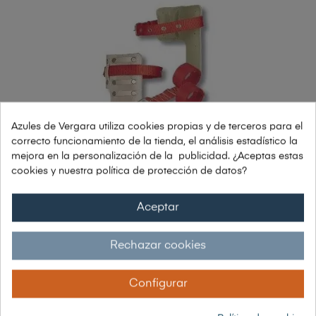
Azules de Vergara utiliza cookies propias y de terceros para el
correcto funcionamiento de la tienda, el análisis estadístico la
mejora en la personalización de la publicidad. ¿Aceptas estas
cookies y nuestra política de protección de datos?
Aceptar
Rechazar cookies
CORREAS PARA TREPOLIN
93,39 €
Configurar
61,75 € sin IVA
74,71 € con IVA