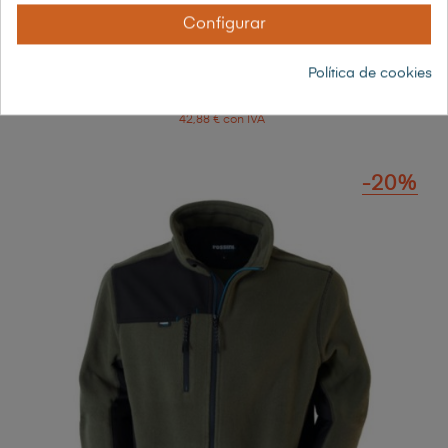
Configurar
CAMISA ESTAMPADA HOMBRE
Política de cookies
53,60 €
35,44 € sin IVA
42,88 € con IVA
-20%