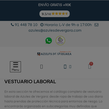
ENVÍO GRATIS +90€
91 448 78 10
Horario: L-V de 9h a 17:00h
azules@azulesdevergara.com
Navegación
☰
de
Menu
palanca
VESTUARIO LABORAL
En esta sección te ofrecemos el catálogo completo de vestuario
laboral de Azules de Vergara: desde ropa de trabajo de uso diario
hasta prendas de protección técnica para entornos de riesgo. Lo
encontrarás organizado en subcategorías muy definidas que