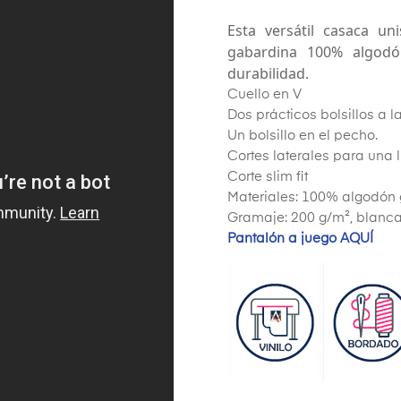
Esta versátil casaca u
gabardina 100% algodó
durabilidad.
Cuello en V
Dos prácticos bolsillos a l
Un bolsillo en el pecho.
Cortes laterales para una
Corte slim fit
Materiales: 100% algodón
Gramaje: 200 g/m², blanc
Pantalón a juego AQUÍ