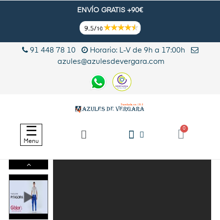
ENVÍO GRATIS +90€
91 448 78 10
Horario: L-V de 9h a 17:00h
azules@azulesdevergara.com
Navegación
☰
de
Menu
palanca