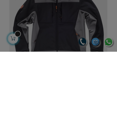
CHAQUETA WORKSHELL
63,16 €
41,76 € sin IVA
50,53 € con IVA