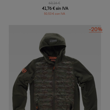
63,16 €
41,76 € sin IVA
50,53 € con IVA
-20%