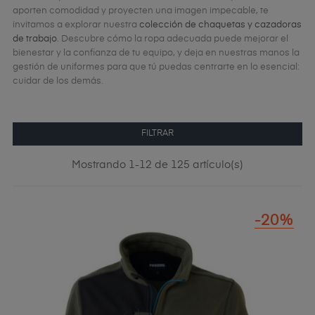
aporten comodidad y proyecten una imagen impecable, te
invitamos a explorar nuestra
colección de chaquetas y cazadoras
de trabajo
. Descubre cómo la ropa adecuada puede mejorar el
bienestar y la confianza de tu equipo, y deja en nuestras manos la
gestión de uniformes para que tú puedas centrarte en lo esencial:
cuidar de los demás.
FILTRAR
Mostrando 1-12 de 125 artículo(s)
-20%