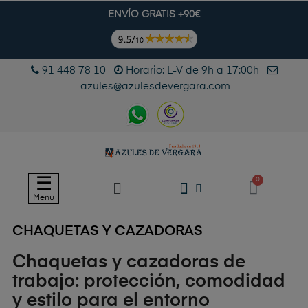
ENVÍO GRATIS +90€
91 448 78 10
Horario: L-V de 9h a 17:00h
azules@azulesdevergara.com
Navegación
☰
de
Menu
palanca
CHAQUETAS Y CAZADORAS
Chaquetas y cazadoras de
trabajo: protección, comodidad
y estilo para el entorno