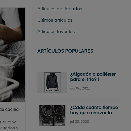
Artículos destacados
Últimos artículos
Artículos favoritos
ARTÍCULOS POPULARES
¿Algodón o poliéster
para el frio? |
Comparativa
oct 06, 2021
¿Cada cuánto tiempo
 de cocina
hay que renovar la
ropa de trabajo?
jul 03, 2023
e tu ropa
decuados y