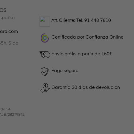
OS
España)
Att. Cliente: Tel.
91 448 7810
gara.com
Certificada por Confianza Online
45h. S de
Envío grátis a partir de 150€
Pago seguro
Garantía 30 días de devolución
rdán 4
9971 B/28279842