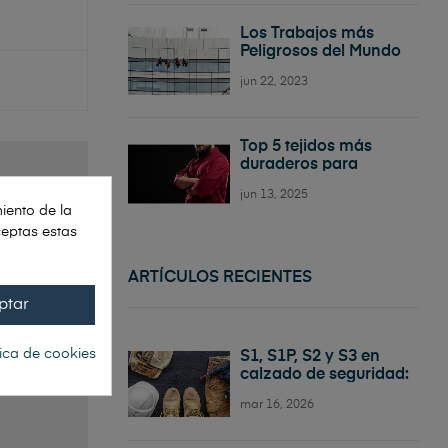
Los Trabajos más
Peligrosos del Mundo
jun 22, 2023
Top 5 tejidos más
duraderos para
uniformes de cocina
jun 13, 2025
iento de la
ceptas estas
ARTÍCULOS RECIENTES
ptar
tica de cookies
S1, S1P, S2 y S3 en
calzado de seguridad:
diferencias y cuál elegir
mar 16, 2026