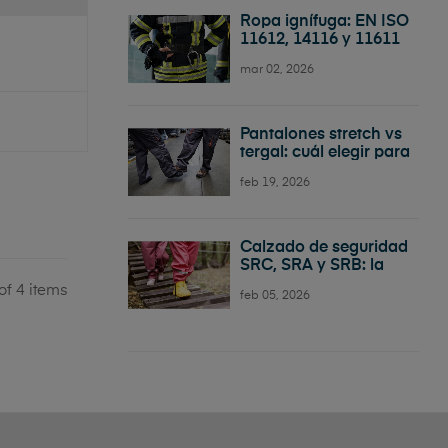
Ropa ignífuga: EN ISO
11612, 14116 y 11611
explicadas sin
mar 02, 2026
tecnicismos
Pantalones stretch vs
tergal: cuál elegir para
trabajar
feb 19, 2026
Calzado de seguridad
SRC, SRA y SRB: la
guía definitiva para no
of 4 items
feb 05, 2026
acabar en el suelo
(literalmente)