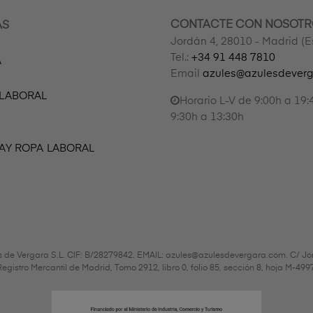
CONTACTE CON NOSOTR
AS
Jordán 4, 28010 - Madrid (
Tel.:
+34 91 448 7810
A
Email
azules@azulesdever
 LABORAL
Horario L-V de 9:00h a 19:
9:30h a 13:30h
AY ROPA LABORAL
s de Vergara S.L. CIF: B/28279842. EMAIL: azules@azulesdevergara.com. C/ Jo
l Registro Mercantil de Madrid, Tomo 2912, libro 0, folio 85, sección 8, hoja M-4