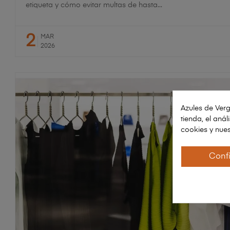
etiqueta y cómo evitar multas de hasta...
2
MAR
2026
Azules de Verg
tienda, el aná
cookies y nues
Conf