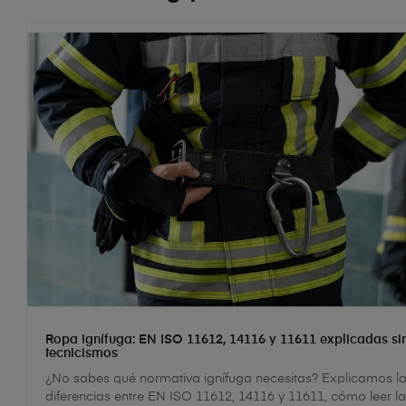
Ropa ignífuga: EN ISO 11612, 14116 y 11611 explicadas si
tecnicismos
¿No sabes qué normativa ignífuga necesitas? Explicamos l
diferencias entre EN ISO 11612, 14116 y 11611, cómo leer la