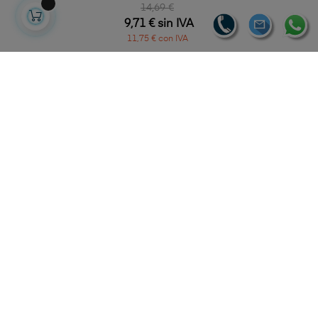
14,69 €
9,71 € sin IVA
11,75 € con IVA
-20%