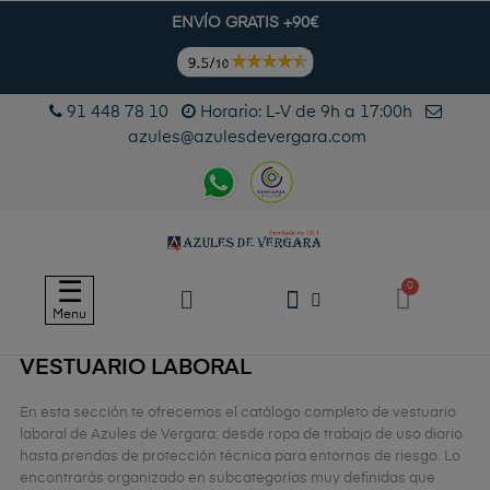
ENVÍO GRATIS +90€
91 448 78 10
Horario: L-V de 9h a 17:00h
azules@azulesdevergara.com
Navegación
☰
de
Menu
palanca
VESTUARIO LABORAL
En esta sección te ofrecemos el catálogo completo de vestuario
laboral de Azules de Vergara: desde ropa de trabajo de uso diario
hasta prendas de protección técnica para entornos de riesgo. Lo
encontrarás organizado en subcategorías muy definidas que