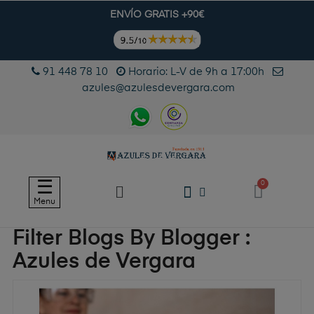
ENVÍO GRATIS +90€
91 448 78 10
Horario: L-V de 9h a 17:00h
azules@azulesdevergara.com
Navegación
☰
de
Menu
palanca
Filter Blogs By Blogger :
Azules de Vergara