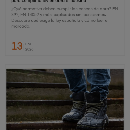
para cumplir la ley en obra e industria
¿Qué normativa deben cumplir los cascos de obra? EN
397, EN 14052 y más, explicadas sin tecnicismos.
Descubre qué exige la ley española y cómo leer el
marcado.
13
ENE
2026