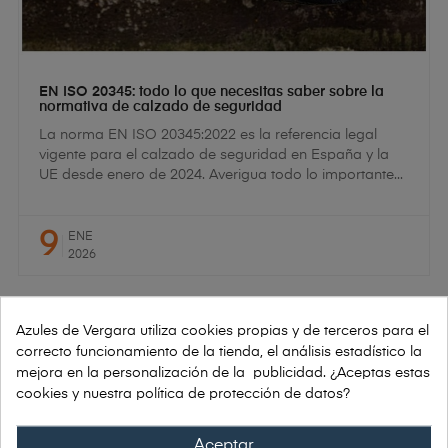
EN ISO 20345: todo lo que necesitas saber sobre la
normativa de calzado de seguridad
La norma EN ISO 20345:2022 es la referencia legal
vigente para el calzado de seguridad en España y la
UE desde enero de 2024. Averigua todo lo importante...
9
ENE
2026
Azules de Vergara utiliza cookies propias y de terceros para el
correcto funcionamiento de la tienda, el análisis estadístico la
mejora en la personalización de la publicidad. ¿Aceptas estas
cookies y nuestra política de protección de datos?
Aceptar