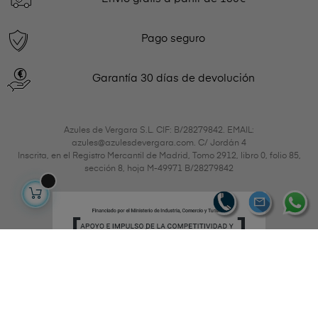
Pago seguro
Garantía 30 días de devolución
Azules de Vergara S.L. CIF: B/28279842. EMAIL:
azules@azulesdevergara.com. C/ Jordán 4
Inscrita, en el Registro Mercantil de Madrid, Tomo 2912, libro 0, folio 85,
sección 8, hoja M-49971 B/28279842