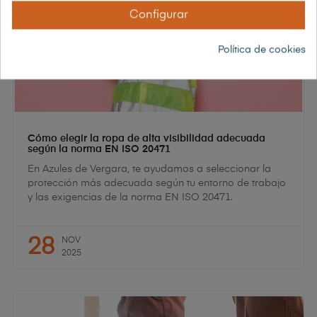
Configurar
Política de cookies
Cómo elegir la ropa de alta visibilidad adecuada
según la norma EN ISO 20471
En Azules de Vergara, te ayudamos a seleccionar la
protección más adecuada según tu entorno de trabajo
y las exigencias de la norma EN ISO 20471.
28
NOV
2025