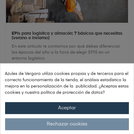
EPIs para logística y almacén: 7 básicos que necesitas
(verano e invierno)
En este artículo te contamos por qué debes diferenciar
las épocas del año a la hora de elegir EPIS en un
entorno logístico.
Azules de Vergara utiliza cookies propias y de terceros para el
11
DIC
correcto funcionamiento de la tienda, el análisis estadístico la
2025
mejora en la personalización de la publicidad. ¿Aceptas estas
cookies y nuestra política de protección de datos?
Aceptar
Rechazar cookies