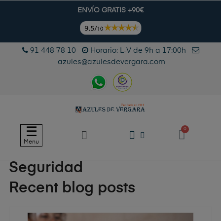
ENVÍO GRATIS +90€
91 448 78 10
Horario: L-V de 9h a 17:00h
azules@azulesdevergara.com
Navegación
☰
de
Menu
palanca
Seguridad
Recent blog posts