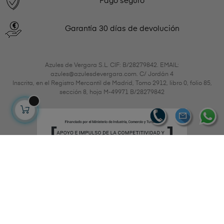
Pago seguro
Garantía 30 días de devolución
Azules de Vergara S.L. CIF: B/28279842. EMAIL:
azules@azulesdevergara.com. C/ Jordán 4
Inscrita, en el Registro Mercantil de Madrid, Tomo 2912, libro 0, folio 85,
sección 8, hoja M-49971 B/28279842