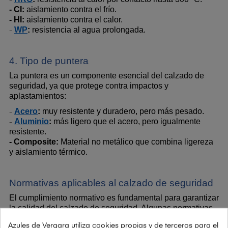
- CI:
 aislamiento contra el frío.
- HI:
 aislamiento contra el calor.
WP
:
 resistencia al agua prolongada.
-
4. Tipo de puntera
La puntera es un componente esencial del calzado de 
seguridad, ya que protege contra impactos y 
aplastamientos:
Acero
:
 muy resistente y duradero, pero más pesado.
-
Aluminio
:
 más ligero que el acero, pero igualmente 
-
resistente.
- Composite:
 Material no metálico que combina ligereza 
y aislamiento térmico.
Normativas aplicables al calzado de seguridad
El cumplimiento normativo es fundamental para garantizar 
la calidad del calzado de seguridad. Algunas normativas 
relevantes incluyen:
Azules de Vergara utiliza cookies propias y de terceros para el