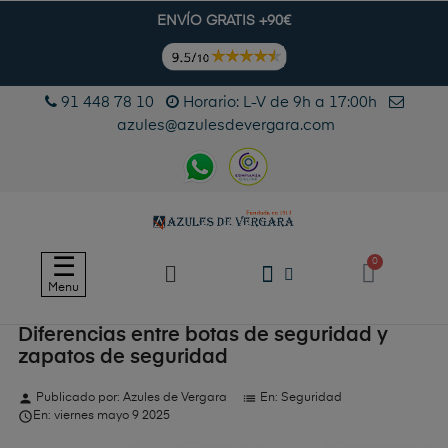
ENVÍO GRATIS +90€
91 448 78 10
Horario: L-V de 9h a 17:00h
azules@azulesdevergara.com
Navegación
☰
de
Menu
palanca
Diferencias entre botas de seguridad y
zapatos de seguridad
person
list
Publicado por:
Azules de Vergara
En:
Seguridad

En:
viernes
mayo
9
2025