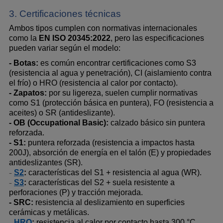
3. Certificaciones técnicas
Ambos tipos cumplen con normativas internacionales 
como la 
EN ISO 20345:2022
, pero las especificaciones 
pueden variar según el modelo:
- Botas:
 es común encontrar certificaciones como S3 
(resistencia al agua y penetración), CI (aislamiento contra 
el frío) o HRO (resistencia al calor por contacto).
- Zapatos:
 por su ligereza, suelen cumplir normativas 
como S1 (protección básica en puntera), FO (resistencia a 
aceites) o SR (antideslizante).
- OB (Occupational Basic):
 calzado básico sin puntera 
reforzada.
- S1:
 puntera reforzada (resistencia a impactos hasta 
200J), absorción de energía en el talón (E) y propiedades 
antideslizantes (SR).
S2
:
 características del S1 + resistencia al agua (WR).
-
S3
:
 características del S2 + suela resistente a 
-
perforaciones (P) y tracción mejorada.
- SRC:
 resistencia al deslizamiento en superficies 
cerámicas y metálicas.
HRO
:
 resistencia al calor por contacto hasta 300 °C.
-